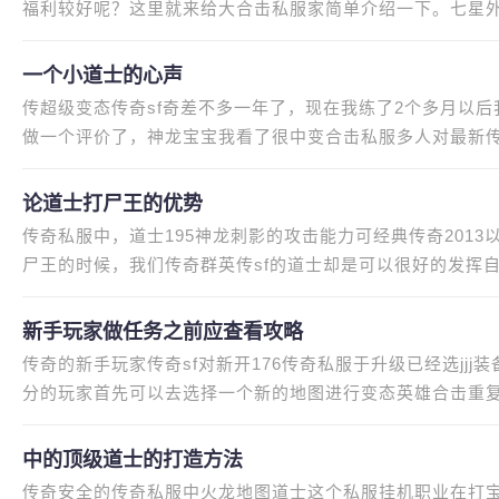
福利较好呢？这里就来给大合击私服家简单介绍一下。七星
娱乐的同时在看自己是否能够在
一个小道士的心声
传超级变态传奇sf奇差不多一年了，现在我练了2个多月以
做一个评价了，神龙宝宝我看了很中变合击私服多人对最新传
新江湖私服圾，菜195刺影菜菜
论道士打尸王的优势
传奇私服中，道士195神龙刺影的攻击能力可经典传奇201
尸王的时候，我们传奇群英传sf的道士却是可以很好的发挥
奇私服打尸上帝武装王的时候
新手玩家做任务之前应查看攻略
传奇的新手玩家传奇sf对新开176传奇私服于升级已经选jjj
分的玩家首先可以去选择一个新的地图进行变态英雄合击重复
这样等级才会更快，那么还有
中的顶级道士的打造方法
传奇安全的传奇私服中火龙地图道士这个私服挂机职业在打宝