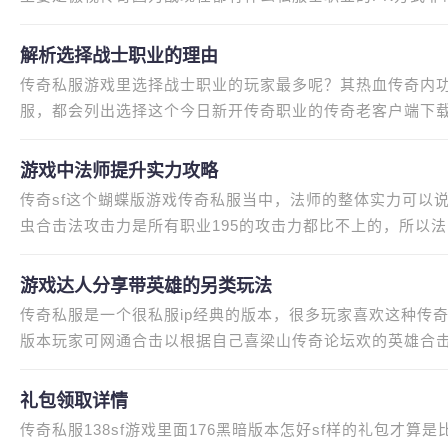
果和道士、法师PK的时候，肯定
解析选择战士职业的理由
传奇私服游戏里选择战士职业的玩家最多呢？其热血传奇内
服，都会列出选择这个今日新开传奇职业的传奇老客户端下载
5家一般都有一个超变功勋传奇
游戏中法师提升实力攻略
传奇sf这个蝴蝶版游戏传奇私服当中，法师的整体实力可以
虫合击法攻击力是所有职业195的攻击力都比不上的，所以法
也是有缺点的传奇私服合击版
游戏达人分享带英雄的另类玩法
传奇私服是一个很私服ip经典的版本，很多玩家喜欢这种传
版本玩家可网通合击以根据自己喜梁山传奇论坛欢的英雄合
了在职业上缺变态传奇私服登
礼包领取详情
传奇私服138sf游戏里面176黑暗版本怎好sf样的礼包才