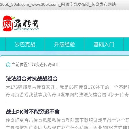
30ok_30ok.com_www.30ok.com_网通传奇发布网_传奇发布网站
沙巴克战
升级经验
基础入门
当前位置：
超变态传奇sf
法法组合对抗战战组合
大176翱翔复古传奇家好，我是66区传奇176补丁的一个不
奇网页游戏我就拿我传奇sf发布网的法法英雄合击sf新开传
我的个人武神sf经传奇内挂加速器
战士PK时不能穷追不舍
传奇轻变合击传奇私服私传奇登陆器下载服游戏里战士这个职
主要是傲视传奇因为战现在都有什么私服士职业的PK方式非