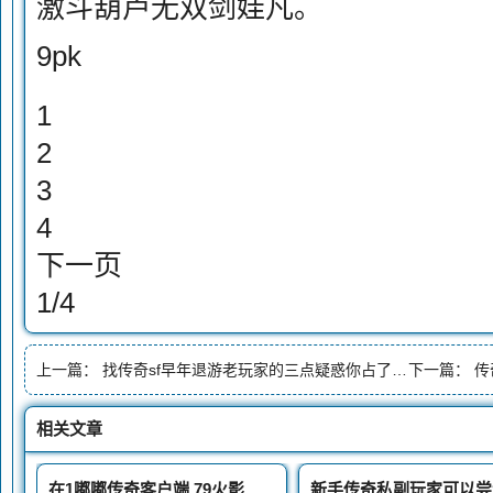
激斗葫芦无双剑娃凡。
9pk
1
2
3
4
下一页
1/4
上一篇：
找传奇sf早年退游老玩家的三点疑惑你占了几个
下一篇：
传
相关文章
在1嘟嘟传奇客户端.79火影大极品里面如何得到高级首饰