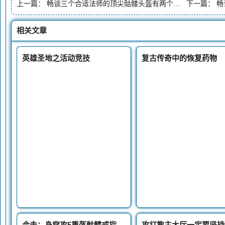
上一篇：
畅谈三个合适法师的顶尖骷髅头盔有两个属性逾越星王
下一篇：
畅
相关文章
英雄圣地之活动竞技
复古传奇中的恢复药物
合击：身穿攻5重盔骷髅戒指分别加了5点和6点极品属性