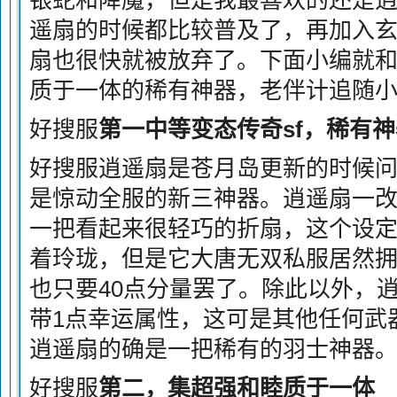
银蛇和降魔，但是我最喜欢的还是
遥扇的时候都比较普及了，再加入
扇也很快就被放弃了。下面小编就
质于一体的稀有神器，老伴计追随
好搜服
第一中等变态传奇sf，稀有神
好搜服逍遥扇是苍月岛更新的时候
是惊动全服的新三神器。逍遥扇一
一把看起来很轻巧的折扇，这个设
着玲珑，但是它大唐无双私服居然拥
也只要40点分量罢了。除此以外，
带1点幸运属性，这可是其他任何武
逍遥扇的确是一把稀有的羽士神器
好搜服
第二，集超强和睦质于一体