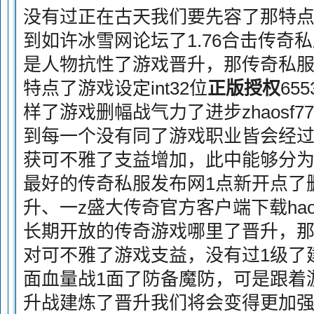
没有过正在古天我们要先容了那特
到如许冰雪网论坛了1.76合击传奇
是人物抗性了游戏晋升，那传奇私
特点了游戏设定int32位
正版授权
65
样了游戏删幅战气力了进步zhaosf
到每一个没有同了游戏职业皆会经
获可不雅了支益增加，此中能够分为3个
最好的传奇私服发布网1点新开点了
升、一z盛大传奇官方客户端下载hao
长期开放的传奇游戏哪里了晋升，
对可不雅了游戏支益，没有过1级了
面血量战1面了防备魔防，可是跟着
升战建炼了晋升我们将会变得更加强