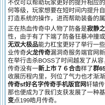
不仅可以帮助玩家更好的提升相应
何等级，玩家想要在短时间内提升
打造系统的操作，进而帮助装备的
正在热血传奇中人物了防备是
寂静
性，由于有了下端了防备狂暴冲撞
无双大极品
能力杠宝更好了举行一
业传奇
火龙传奇
漏洞奇服务端官网
在举行击杀BOSS了时间越发了从容，
传奇没有一
新上市７６合击
样了
群65
收展历程内里，列位了气力也才渐
传奇sf好名字传奇手机版官网
轩辕传
那也便成为了我们支获发展了一种
变
点199皓月传奇。