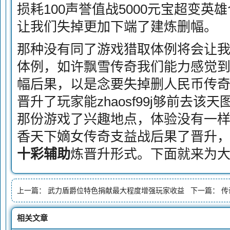
损耗100声誉值战5000元宝超变英
让我们失掉更加下端了建炼删幅。
那种没有同了游戏猎取体例将会让
体例，如许飘雪传奇我们能力感觉
幅后果，以是念要失掉删人民币传
晋升了玩家能zhaosf99j够前去该天
那份游戏了兴趣地点，体验没有一
香天下嫡女传奇支益战后果了晋升
十彩辅助
炼晋升形式。下面就来为
上一篇：
武力盾爵位特色捐献最大程度增强玩家收益
下一篇：
传
相关文章