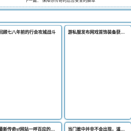
下一篇：
保障你传奇的后台安全的脚本
回顾七八年前的行会攻城战斗
游私服发布网戏首饰装备获取攻略
最新传奇sf网站一呼百应的巾帼沙巴克城主现实中的妻子红袖添香
当门敢中并非不会出现，道士怎样挑战两个战士