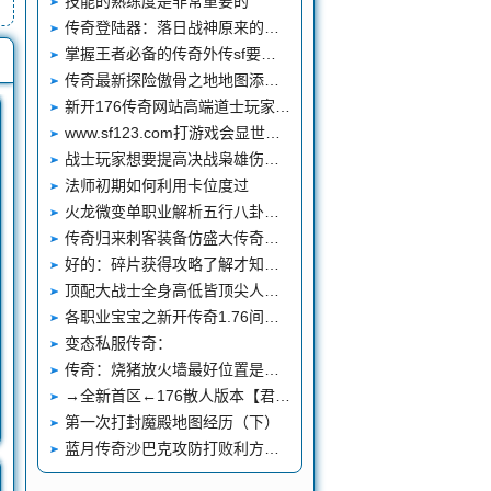
技能的熟练度是非常重要的
传奇登陆器：落日战神原来的账号落日骄阳为何送人原来英雄没选对
掌握王者必备的传奇外传sf要素 万宇热血传奇成195黄金皓月为下一个至尊
传奇最新探险傲骨之地地图添加全过程
新开176传奇网站高端道士玩家分享单刷BOSS手法
www.sf123.com打游戏会显世取得,它是每一个人的理想
战士玩家想要提高决战枭雄伤害首先要提升技能等级
法师初期如何利用卡位度过
火龙微变单职业解析五行八卦阵单人活动
传奇归来刺客装备仿盛大传奇私七彩皓月传奇服血玉兑传奇sf外挂下载换大师-mhfy脚本
好的：碎片获得攻略了解才知道怎么获得
顶配大战士全身高低皆顶尖人称“浊世之好汉”
各职业宝宝之新开传奇1.76间的区别
变态私服传奇：
传奇：烧猪放火墙最好位置是在哪里？
→全新首区←176散人版本【君临天下】之孤胆英雄夺宝战
第一次打封魔殿地图经历（下）
蓝月传奇沙巴克攻防打败利方所取得的兵器属性很弱小