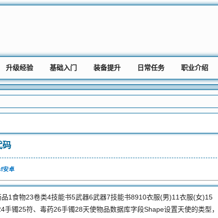
升级经验
基础入门
装备提升
日常任务
职业介绍
代码
sf安卓
品1食物23卷类4技能书5武器6武器7技能书8910衣服(男)11衣服(女)15
指24手镯25符、毒药26手镯28天使物品数据库字段Shape设置天使的类型