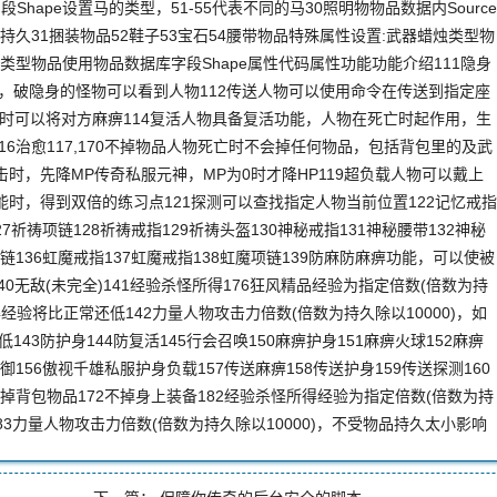
Shape设置马的类型，51-55代表不同的马30照明物物品数据内Source
持久31捆装物品52鞋子53宝石54腰带物品特殊属性设置:武器蜡烛类型物
头盔类型物品使用物品数据库字段Shape属性代码属性功能功能介绍111隐身
，破隐身的怪物可以看到人物112传送人物可以使用命令在传送到指定座
物理攻击时可以将对方麻痹114复活人物具备复活功能，人物在死亡时起作用，生
素16治愈117,170不掉物品人物死亡时不会掉任何物品，包括背包里的及武
击时，先降MP传奇私服元神，MP为0时才降HP119超负载人物可以戴上
能时，得到双倍的练习点121探测可以查找指定人物当前位置122记忆戒指
27祈祷项链128祈祷戒指129祈祷头盔130神秘戒指131神秘腰带132神秘
项链136虹魔戒指137虹魔戒指138虹魔项链139防麻防麻痹功能，可以使被
0无敌(未完全)141经验杀怪所得176狂风精品经验为指定倍数(倍数为持
得经验将比正常还低142力量人物攻击力倍数(倍数为持久除以10000)，如
43防护身144防复活145行会召唤150麻痹护身151麻痹火球152麻痹
防御156傲视千雄私服护身负载157传送麻痹158传送护身159传送探测160
1不掉背包物品172不掉身上装备182经验杀怪所得经验为指定倍数(倍数为持
183力量人物攻击力倍数(倍数为持久除以10000)，不受物品持久太小影响