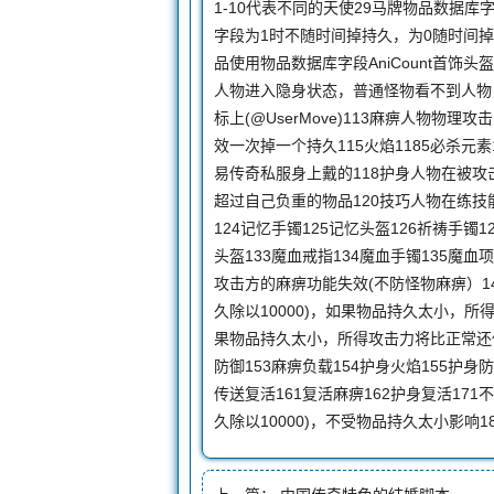
1-10代表不同的天使29马牌物品数据库字段
字段为1时不随时间掉持久，为0随时间掉
品使用物品数据库字段AniCount首饰
人物进入隐身状态，普通怪物看不到人物
标上(@UserMove)113麻痹人物
效一次掉一个持久115火焰1185必杀元
易传奇私服身上戴的118护身人物在被攻
超过自己负重的物品120技巧人物在练技
124记忆手镯125记忆头盔126祈祷手镯1
头盔133魔血戒指134魔血手镯135魔血
攻击方的麻痹功能失效(不防怪物麻痹）14
久除以10000)，如果物品持久太小，所
果物品持久太小，所得攻击力将比正常还低1
防御153麻痹负载154护身火焰155护身
传送复活161复活麻痹162护身复活17
久除以10000)，不受物品持久太小影响