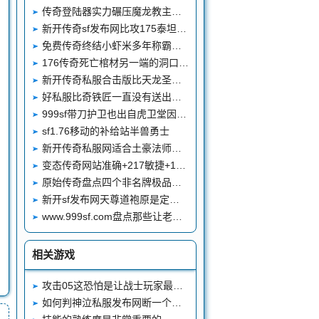
传奇登陆器实力碾压魔龙教主号称传奇最强BOSS火龙
新开传奇sf发布网比攻175泰坦更强的神戒攻击208真魂戒指
免费传奇终结小虾米多年称霸沙巴克神话的战士小雨情人
176传奇死亡棺材另一端的洞口通往哪里有隐藏地图吗
新开传奇私服合击版比天龙圣剑还稀有的顶级神兵攻47开天
好私服比奇铁匠一直没有送出去的礼物生铁戒指
999sf带刀护卫也出自虎卫堂因为天尊的施救才成了带刀护卫
sf1.76移动的补给站半兽勇士
新开传奇私服网适合土豪法师的练级打宝大范围群攻神技地狱雷光
变态传奇网站准确+217敏捷+17盘点四根极品琥珀项链
原始传奇盘点四个非名牌极品攻3手镯最后一个是孤品
新开sf发布网天尊道袍原是定情信物只不过天尊错过了这段好姻缘
www.999sf.com盘点那些让老玩家心心念念的入口真的有隐藏地图吗
相关游戏
攻击05这恐怕是让战士玩家最有牌面的道士头盔了
如何判神泣私服发布网断一个私服的优劣