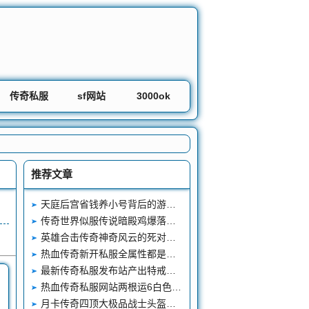
传奇私服
sf网站
3000ok
推荐文章
天庭后宫省钱养小号背后的游戏智慧
传奇世界似服传说暗殿鸡爆落魄神兵那暗殿鹿爆什么呢
英雄合击传奇神奇风云的死对头江南风暴曾经也是天下第一会长
热血传奇新开私服全属性都是三位数的未知装备雪玉戒指
最新传奇私服发布站产出特戒又多又好的三大BOSS赤月恶魔才是王者
热血传奇私服网站两根运6白色虎齿项链光芒那根50%运6的真假难辨
，
月卡传奇四顶大极品战士头盔两顶热门两顶低调