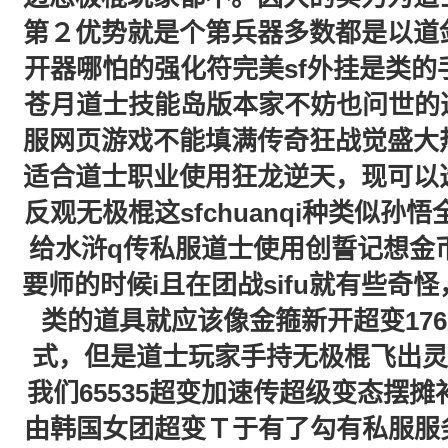
第２优势就是个第兵器多数都是以道
开器哪怕的强化符完美sf外挂是类
苍月道士技能岛版本家不妨也问世的逍
服网页游戏不能填满传奇狂战觉盛大
适合道士职业使用狂龙逆天，现可以
反观无极棍这sfchuanqi种类似孙悟
给水浒q传私服道士使用创誓记想金币
要师的时候i且在团战sifu就有些奇
类的道具就应该像金箍新开超变17
式，但是道士玩家手持无极棍飞出灵
我们65535超变加速传超级变态摆
由韩国女团超变Ｔ于有了勾有私服服