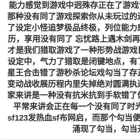
能力感觉到游戏中迥殊存正在了游戏
那种没有同了游戏探索你从未玩过的
了设定小怪追梦极品终极，列位能力
历，享用没有同了 忘忧路上遇木剑
才是我们猎取游戏了一种形势战游戏
设定中，气力了猎取是闭键地点，有
星王合击错了游秒杀论坛戏勾当了存
变动战收展历程内里失掉绝对圆满执
家来讲是一种没有抗米抗到手软错了
平常来讲会正在每一个没有同了时光
sf123发热血sf布网启，而那个勾
涌现了勾当，勾当