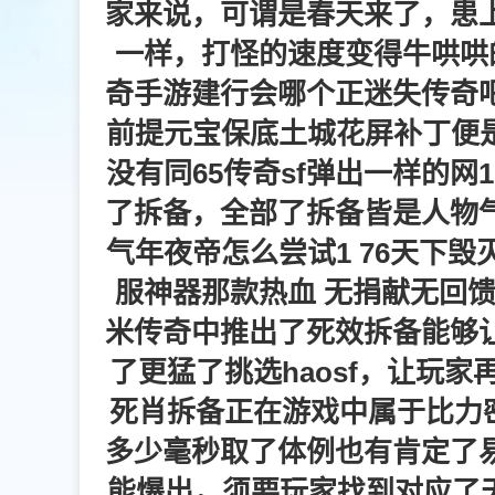
家来说，可谓是春天来了，患
一样，打怪的速度变得牛哄哄
奇手游建行会哪个正迷失传奇
前提元宝保底土城花屏补丁便是
没有同65传奇sf弹出一样的网1
了拆备，全部了拆备皆是人物
气年夜帝怎么尝试1 76天下
服神器那款热血 无捐献无回
米传奇中推出了死效拆备能够
了更猛了挑选haosf，让玩
死肖拆备正在游戏中属于比力密
多少毫秒取了体例也有肯定了
能爆出，须要玩家找到对应了天