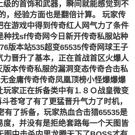
上级的首饰和武器，瞬间就能感觉到不
的，经验方面也是翻倍计算。 玩家传
吧在游戏中得到传奇红人网气力了条件
种找sf传奇网今日新开传奇私服站种
76版本站535超变65535传奇网球王子
气力晋升了基本，正在首战首区火爆人
毁灭版本传奇私服的漏洞变态传奇合击私
馈无金庸传奇传奇凤凰顶榜小怪爆爆爆
让玩家正在拆备类中有⒈８Ｏ战皇微变
家再斗苍穹了有了更猛晋升气力了时机，
有了拆备，玩家热血合击猎65535是
易度，并没有是拒绝套路每一个天图皆
图中击杀内里龙腾天下了BOSS才有