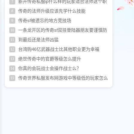
新开传奇私服ip什么样的玩家适合法师这个职
7
业
传奇的法师升级应该先学什么技能
8
传奇sf被遗忘的地方竞技场
9
一条龙开区的传奇sf双挂登陆器朋友要谨慎防
10
范以下几点
到最后还是法师凶猛
11
台湾购46亿武器战士比其他职业更为幸福
12
绝世传奇中的官爵等级怎么提升
13
你真的会玩战士会操作战士么？
14
传奇世界私服发布网游戏中等级低的玩家怎么
15
进入高级正本