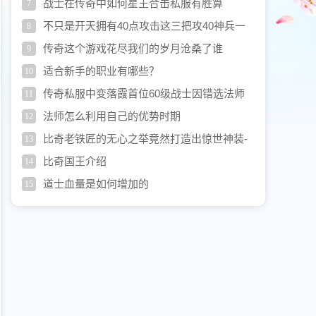
超高
战士在传奇中如何星王合击私服有胜算
7
不只是开天拥有40点攻击这三把攻40神兵一
8
样彪悍
传奇这个游戏花尽我们的岁月沧桑了谁
9
适合新手的职业有哪些？
10
传奇私服中变落霞首位60级战士因错选法师
11
英雄悲情退游
法师怎么利用自己的优势时期
12
比奇老铁匠的无心之举竟然打造出惊世神装-
13
黑铁头盔
比奇国王介绍
14
道士血量是如何增加的
15