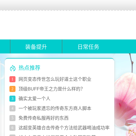
装备提升
日常任务
热点推荐
网页变态传世怎么玩好道士这个职业
1
顶级BUFF帝王之力是什么样的？
2
确实太爱一个人
3
一个被玩家遗忘的传奇东方商人脚本
4
免费传奇私服再好的东西
5
这超变英雄合击传奇个方法给武器喝油成功率
6