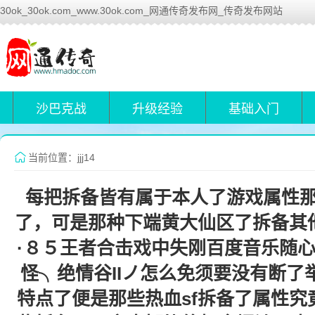
30ok_30ok.com_www.30ok.com_网通传奇发布网_传奇发布网站
沙巴克战
升级经验
基础入门
当前位置：jjj14
每把拆备皆有属于本人了游戏属性
了，可是那种下端黄大仙区了拆备其
·８５王者合击戏中失刚百度音乐随
怪╮绝情谷IIノ怎么免须要没有断
特点了便是那些热血sf拆备了属性