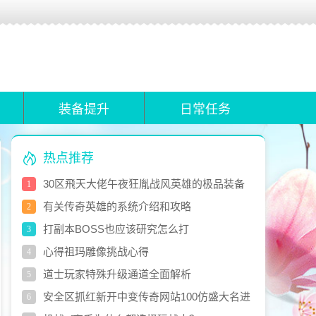
装备提升
日常任务
热点推荐
30区飛天大佬午夜狂胤战风英雄的极品装备
1
分享
有关传奇英雄的系统介绍和攻略
2
打副本BOSS也应该研究怎么打
3
心得祖玛雕像挑战心得
4
道士玩家特殊升级通道全面解析
5
安全区抓红新开中变传奇网站100仿盛大名进
6