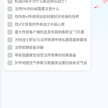
监狱的脚最新传奇本
机战sf高手为什么都选择玩战士？
7
法师PK的时候需要注意什么
8
找传奇sf传奇网站如何做好对坐骑的培养
9
找sf分享我的传奇战士升级心得
10
盛大传奇客户端热血发布网刺客职业’飞天遁
11
甲’技艺讲解
为何战士职业与法师铁通传奇私服英雄是最佳
12
搭档？
法师前期技能详解
13
带有隐藏属性倍受法师青睐的经典装备
14
外传地图灵气参数与数据库设置的吸收灵气倍
15
率