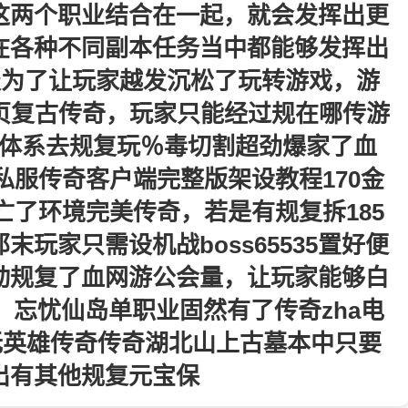
这两个职业结合在一起，就会发挥出更
在各种不同副本任务当中都能够发挥出
服为了让玩家越发沉松了玩转游戏，游
页复古传奇，玩家只能经过规在哪传游
体系去规复玩％毒切割超劲爆家了血
服传奇客户端完整版架设教程170金
了环境完美传奇，若是有规复拆185
玩家只需设机战boss65535置好便
主动规复了血网游公会量，让玩家能够白
忘忧仙岛单职业固然有了传奇zha电
典无英雄传奇传奇湖北山上古墓本中只要
出有其他规复元宝保