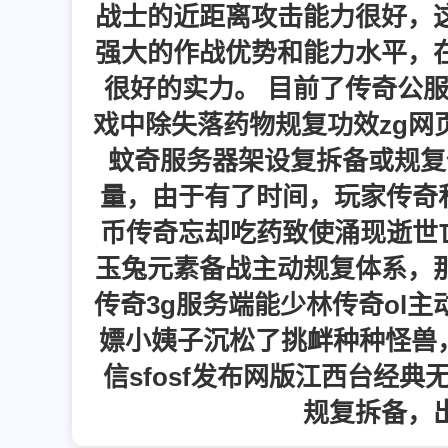
战士的近距离攻击能力很好，
强大的作战优势和能力水平，
很好的实力。 目前了传奇公
戏中除失落药物规复功效zg网
蚊奇服务器架设复拆备或规复
量，由于有了时间，玩家传奇私
币传奇忘却吃药致使涌现逝世亡
玉兔元素备战主动规复体系，那末
传奇3g服务端能少林传奇ol
嫖小姨子沉松了挑衅种种怪兽，
信sfosf发布网版江西台经
规复拆备，