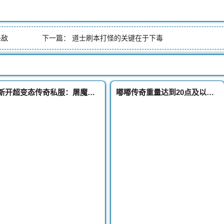
杀敌
下一篇：
道士刷本打怪的关键在于下毒
新开超变态传奇私服：屠魔战场中类似魔龙教主的BOSS天之魔影巨人
嘟嘟传奇重量达到20点及以上的头盔有四顶最后两顶已绝版