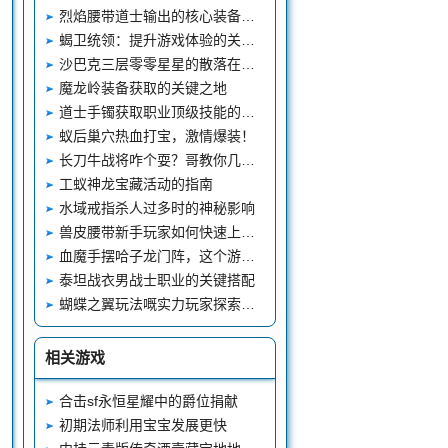
烈焰腰带道士输出的核心装备战略
蝎卫统领：提升游戏体验的关键怪物
沙巴克三层零零星星的散落在了角落里面
魔龙岭装备获取的关键之地
道士手镯获取职业顶级技能的双重途径
蚁后巢穴热血打宝，激情爆装！
长刀牛战将咋个耍？哥教你几招，轻松打BOSS！
工蚁神龙宝藏活动的指南
水域戒指杀人过多时的神秘影响
兽皮腰带新手玩家如何快速上手，摆哈子龙门阵
血魔手摆哈子龙门阵，这个游戏到底有啥子门道
泰坦战衣男战士职业的关键搭配
蝴蝶之翼玩法嘅实力玩家探索嘅新天地
相关游戏
合击sf永恒星耀中的爵位捐献
初期法师利用宝宝发展更快