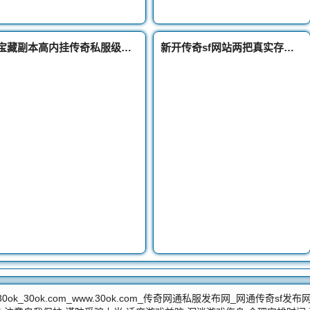
宝藏副本高内挂传奇私服级装备数不胜数
新开传奇sf网站两把真实存在的超强骨玉权杖稀有程度堪比魔24血饮
30ok_30ok.com_www.30ok.com_传奇网通私服发布网_网通传奇sf发布