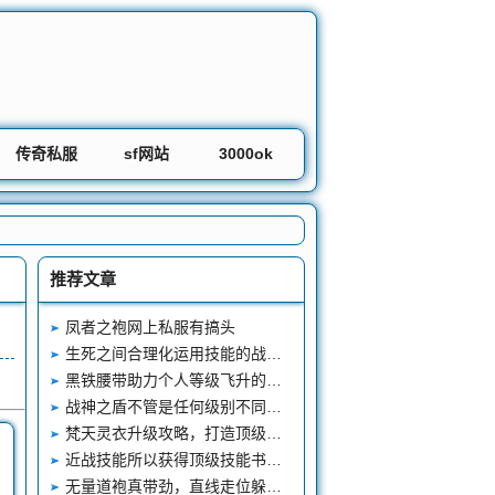
传奇私服
sf网站
3000ok
推荐文章
凤者之袍网上私服有搞头
生死之间合理化运用技能的战斗艺术
黑铁腰带助力个人等级飞升的神秘法宝
战神之盾不管是任何级别不同职业的玩家
梵天灵衣升级攻略，打造顶级装备
近战技能所以获得顶级技能书的途径主要是攻击世界boss和参加一些副本任务
无量道袍真带劲，直线走位躲攻击！