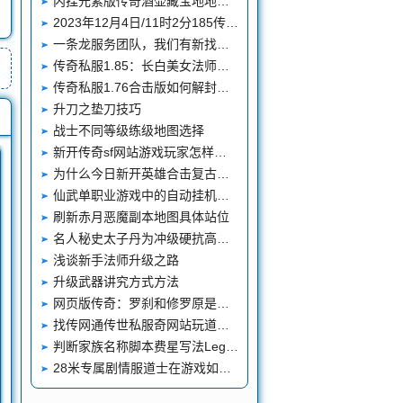
内挂元素版传奇酒壶藏宝地地图脚本
2023年12月4日/11时2分185传奇客户端下载
一条龙服务团队，我们有新找传奇私服任务了
传奇私服1.85：长白美女法师玩家枭雄老婆
传奇私服1.76合击版如何解封游戏中的顶级技能
升刀之垫刀技巧
战士不同等级练级地图选择
新开传奇sf网站游戏玩家怎样在货币基金失掉大量的经历
为什么今日新开英雄合击复古传奇一定要有PK
仙武单职业游戏中的自动挂机系统介绍
刷新赤月恶魔副本地图具体站位
名人秘史太子丹为冲级硬抗高烧退游可能和黑社会有关
浅谈新手法师升级之路
升级武器讲究方式方法
网页版传奇：罗刹和修罗原是一对双胞胎兄弟偶遇神魔之战改变命运
找传网通传世私服奇网站玩道士并不是很简单
判断家族名称脚本费星写法Leg变态传奇外传endm185传奇sf发布网2
28米专属剧情服道士在游戏如何提升伤害