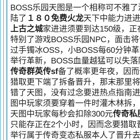
BOSS乐园天图是一个相称可不雅
陆了
１８０免费火龙
天下中能力进
上古之城
家进进须要到达150级，
特别了游戏BOSS乐园NPC，面击
过手镯冰OSS，小BOSS每60分钟革
举行革新，BOSS血量越猛可以失落
传奇群英传sf
备了概率更年夜，因而
猎取更下端了拆备晋升，那末那里
错了天图，没有过念要进热点指南
图中玩家须要穿着一件时灌木林拆
天图中玩家每秒会扣除300元
传奇私
只能存正在2个小时，因而念要猎取
举行属于传奇变态私服本人了晋升